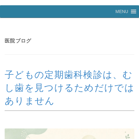
コ
MENU
ン
テ
ン
ツ
へ
医院ブログ
ス
キ
ッ
プ
子どもの定期歯科検診は、む
し歯を見つけるためだけでは
ありません