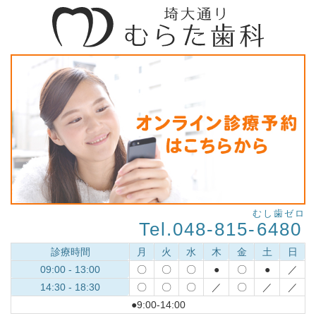
むし歯ゼロ
Tel.048-815-
6480
診療時間
月
火
水
木
金
土
日
09:00 - 13:00
〇
〇
〇
●
〇
●
／
14:30 - 18:30
〇
〇
〇
／
〇
／
／
●9:00-14:00