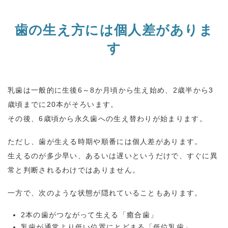
歯の生え方には個人差がありま
す
乳歯は一般的に生後
6
～
8
か月頃から生え始め、
2
歳半から
3
歳頃までに
20
本がそろいます。
その後、
6
歳頃から永久歯への生え替わりが始まります。
ただし、歯が生える時期や順番には個人差があります。
生えるのが多少早い、あるいは遅いというだけで、すぐに異
常と判断されるわけではありません。
一方で、次のような状態が隠れていることもあります。
2本の歯がつながって生える「癒合歯」
乳歯が通常より低い位置にとどまる「低位乳歯」