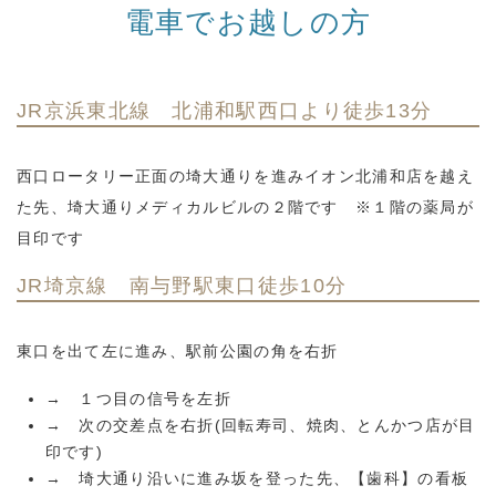
電車でお越しの方
JR京浜東北線 北浦和駅西口より徒歩13分
西口ロータリー正面の埼大通りを進みイオン北浦和店を越え
た先、埼大通りメディカルビルの２階です ※１階の薬局が
目印です
JR埼京線 南与野駅東口徒歩10分
東口を出て左に進み、駅前公園の角を右折
→ １つ目の信号を左折
→ 次の交差点を右折(回転寿司、焼肉、とんかつ店が目
印です)
→ 埼大通り沿いに進み坂を登った先、【歯科】の看板