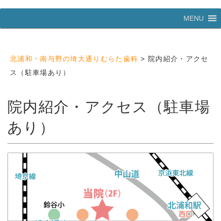
コ
MENU
ン
テ
ン
ツ
北浦和・南与野の埼大通りむらた歯科
>
院内紹介・アクセ
へ
ス
ス（駐車場あり）
キ
ッ
プ
院内紹介・アクセス（駐車場
あり）