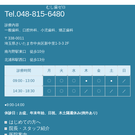
むし歯ゼロ
Tel.048-815-
6480
診療内容
一般歯科、口腔外科、小児歯科、矯正歯科
〒338-0011
埼玉県さいたま市中央区新中里1-3-3 2F
南与野駅東口 徒歩10分
北浦和駅西口 徒歩13分
診療時間
月
火
水
木
金
土
日
09:00 - 13:00
〇
〇
〇
●
〇
●
／
14:30 - 18:30
〇
〇
〇
／
〇
／
／
●9:00-14:00
休診日：お盆、年末年始、日祝、木土隔週休み(例外あり)
はじめての方へ
院長・スタッフ紹介
医院案内