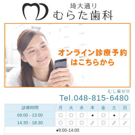
むし歯ゼロ
Tel.048-815-
6480
診療時間
月
火
水
木
金
土
日
09:00 - 13:00
〇
〇
〇
●
〇
●
／
14:30 - 18:30
〇
〇
〇
／
〇
／
／
●9:00-14:00