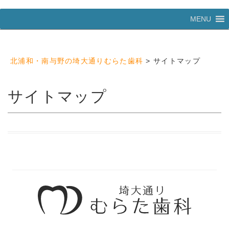
コ
MENU
ン
テ
ン
ツ
北浦和・南与野の埼大通りむらた歯科
>
サイトマップ
へ
ス
キ
サイトマップ
ッ
プ