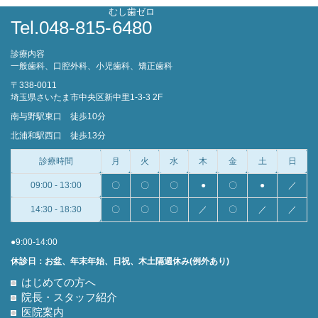
むし歯ゼロ
Tel.048-815-
6480
診療内容
一般歯科、口腔外科、小児歯科、矯正歯科
〒338-0011
埼玉県さいたま市中央区新中里1-3-3 2F
南与野駅東口 徒歩10分
北浦和駅西口 徒歩13分
診療時間
月
火
水
木
金
土
日
09:00 - 13:00
〇
〇
〇
●
〇
●
／
14:30 - 18:30
〇
〇
〇
／
〇
／
／
●9:00-14:00
休診日：お盆、年末年始、日祝、木土隔週休み(例外あり)
はじめての方へ
院長・スタッフ紹介
医院案内