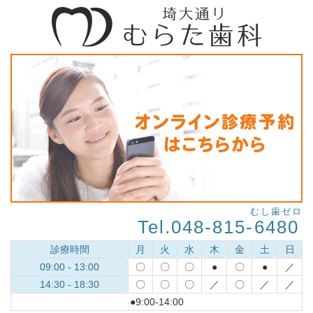
むし歯ゼロ
Tel.048-815-
6480
診療時間
月
火
水
木
金
土
日
09:00 - 13:00
〇
〇
〇
●
〇
●
／
14:30 - 18:30
〇
〇
〇
／
〇
／
／
●9:00-14:00