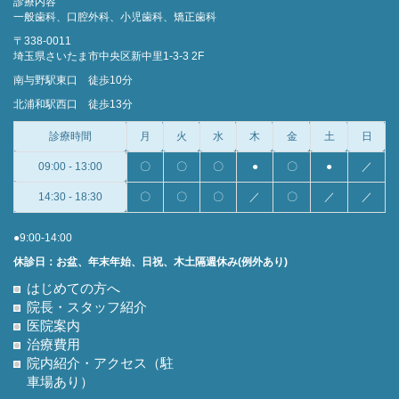
診療内容
一般歯科、口腔外科、小児歯科、矯正歯科
〒338-0011
埼玉県さいたま市中央区新中里1-3-3 2F
南与野駅東口 徒歩10分
北浦和駅西口 徒歩13分
診療時間
月
火
水
木
金
土
日
09:00 - 13:00
〇
〇
〇
●
〇
●
／
14:30 - 18:30
〇
〇
〇
／
〇
／
／
●9:00-14:00
休診日：お盆、年末年始、日祝、木土隔週休み(例外あり)
はじめての方へ
院長・スタッフ紹介
医院案内
治療費用
院内紹介・アクセス（駐
車場あり）