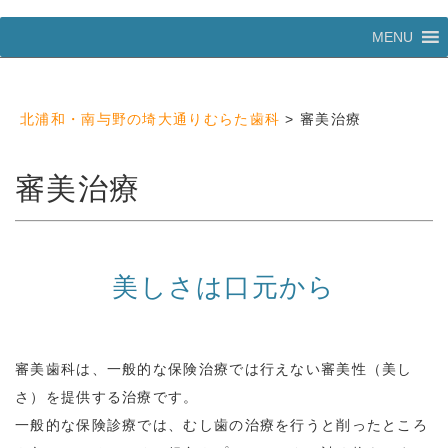
コ
MENU
ン
テ
ン
ツ
北浦和・南与野の埼大通りむらた歯科
>
審美治療
へ
ス
キ
審美治療
ッ
プ
美しさは口元から
審美歯科は、一般的な保険治療では行えない審美性（美し
さ）を提供する治療です。
一般的な保険診療では、むし歯の治療を行うと削ったところ