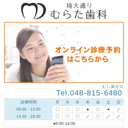
むし歯ゼロ
Tel.048-815-
6480
診療時間
月
火
水
木
金
土
日
09:00 - 13:00
〇
〇
〇
●
〇
●
／
14:30 - 18:30
〇
〇
〇
／
〇
／
／
●9:00-14:00