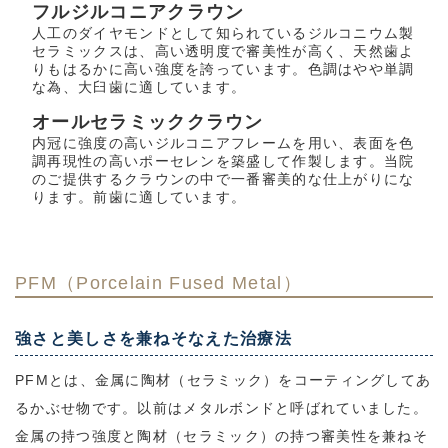
フルジルコニアクラウン
人工のダイヤモンドとして知られているジルコニウム製
セラミックスは、高い透明度で審美性が高く、天然歯よ
りもはるかに高い強度を誇っています。色調はやや単調
な為、大臼歯に適しています。
オールセラミッククラウン
内冠に強度の高いジルコニアフレームを用い、表面を色
調再現性の高いポーセレンを築盛して作製します。当院
のご提供するクラウンの中で一番審美的な仕上がりにな
ります。前歯に適しています。
PFM（Porcelain Fused Metal）
強さと美しさを兼ねそなえた治療法
PFMとは、金属に陶材（セラミック）をコーティングしてあ
るかぶせ物です。以前はメタルボンドと呼ばれていました。
金属の持つ強度と陶材（セラミック）の持つ審美性を兼ねそ