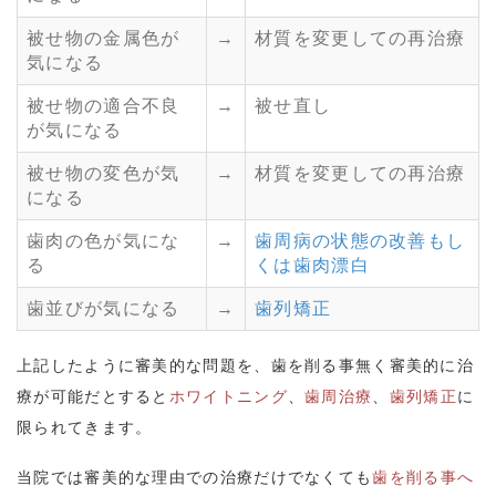
被せ物の金属色が
→
材質を変更しての再治療
気になる
被せ物の適合不良
→
被せ直し
が気になる
被せ物の変色が気
→
材質を変更しての再治療
になる
歯肉の色が気にな
→
歯周病の状態の改善もし
る
くは歯肉漂白
歯並びが気になる
→
歯列矯正
上記したように審美的な問題を、歯を削る事無く審美的に治
療が可能だとすると
ホワイトニング
、
歯周治療
、
歯列矯正
に
限られてきます。
当院では審美的な理由での治療だけでなくても
歯を削る事へ