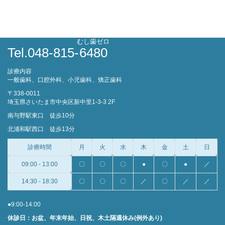
むし歯ゼロ
Tel.048-815-
6480
診療内容
一般歯科、口腔外科、小児歯科、矯正歯科
〒338-0011
埼玉県さいたま市中央区新中里1-3-3 2F
南与野駅東口 徒歩10分
北浦和駅西口 徒歩13分
診療時間
月
火
水
木
金
土
日
09:00 - 13:00
〇
〇
〇
●
〇
●
／
14:30 - 18:30
〇
〇
〇
／
〇
／
／
●9:00-14:00
休診日：お盆、年末年始、日祝、木土隔週休み(例外あり)