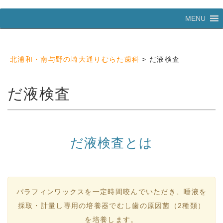
コ
MENU
ン
テ
ン
ツ
北浦和・南与野の埼大通りむらた歯科
>
だ液検査
へ
ス
キ
だ液検査
ッ
プ
だ液検査とは
パラフィンワックスを一定時間咬んでいただき、唾液を
採取・計量し専用の培養器でむし歯の原因菌（2種類）
を培養します。