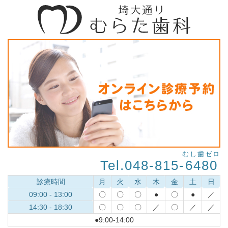
むし歯ゼロ
Tel.048-815-
6480
診療時間
月
火
水
木
金
土
日
09:00 - 13:00
〇
〇
〇
●
〇
●
／
14:30 - 18:30
〇
〇
〇
／
〇
／
／
●9:00-14:00