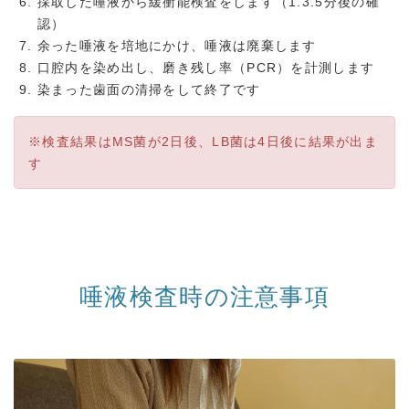
採取した唾液から緩衝能検査をします（1.3.5分後の確
認）
余った唾液を培地にかけ、唾液は廃棄します
口腔内を染め出し、磨き残し率（PCR）を計測します
染まった歯面の清掃をして終了です
※検査結果はMS菌が2日後、LB菌は4日後に結果が出ま
す
唾液検査時の注意事項