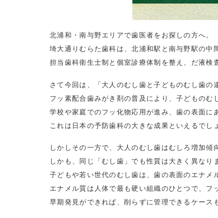
北浦和・南与野エリアで歯医者をお探しの方へ。
埼大通りむらた歯科は、北浦和駅と南与野駅の中
担当歯科衛生士制と個室診療体制を整え、だ液検
さて今回は、「大人のむし歯と子どものむし歯の
フッ素配合歯みがき剤の普及により、子どものむ
学校や家庭でのフッ化物応用が進み、歯の表面に
これは日本の予防歯科の大きな成果といえるでし
しかしその一方で、大人のむし歯はむしろ増加傾
しかも、同じ「むし歯」でも性質は大きく異なり
子どもや若い世代のむし歯は、歯の表面のエナメ
エナメル質は人体で最も硬い組織のひとつで、フ
早期発見ができれば、削らずに管理できるケース