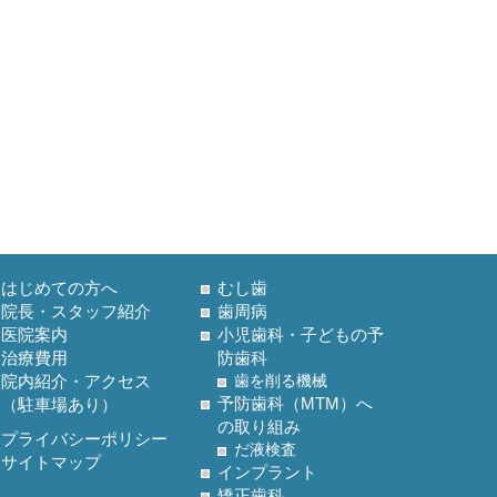
はじめての方へ
むし歯
院長・スタッフ紹介
歯周病
医院案内
小児歯科・子どもの予
治療費用
防歯科
院内紹介・アクセス
歯を削る機械
予防歯科（MTM）へ
（駐車場あり）
の取り組み
プライバシーポリシー
だ液検査
サイトマップ
インプラント
矯正歯科