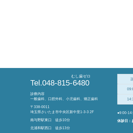
むし歯ゼロ
Tel.048-815-
6480
09:
診療内容
一般歯科、口腔外科、小児歯科、矯正歯科
14:
〒338-0011
埼玉県さいたま市中央区新中里1-3-3 2F
●9:00-14
南与野駅東口 徒歩10分
休診日：
北浦和駅西口 徒歩13分