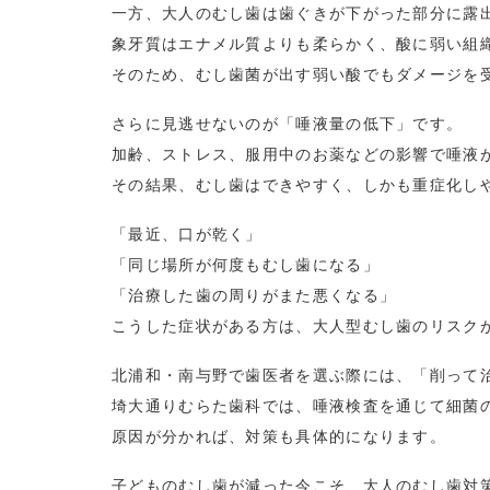
一方、大人のむし歯は歯ぐきが下がった部分に露
象牙質はエナメル質よりも柔らかく、酸に弱い組
そのため、むし歯菌が出す弱い酸でもダメージを
さらに見逃せないのが「唾液量の低下」です。
加齢、ストレス、服用中のお薬などの影響で唾液
その結果、むし歯はできやすく、しかも重症化し
「最近、口が乾く」
「同じ場所が何度もむし歯になる」
「治療した歯の周りがまた悪くなる」
こうした症状がある方は、大人型むし歯のリスク
北浦和・南与野で歯医者を選ぶ際には、「削って
埼大通りむらた歯科では、唾液検査を通じて細菌
原因が分かれば、対策も具体的になります。
子どものむし歯が減った今こそ、大人のむし歯対