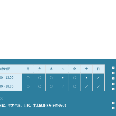
診療時間
月
火
水
木
金
土
日
00 - 13:00
〇
〇
〇
●
〇
●
／
30 - 18:30
〇
〇
〇
／
〇
／
／
:00
お盆、年末年始、日祝、木土隔週休み(例外あり)