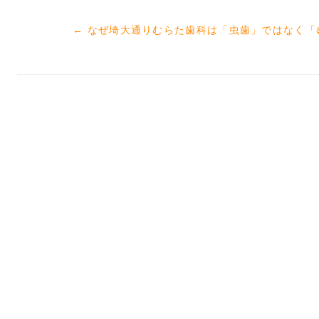
←
なぜ埼大通りむらた歯科は「虫歯」ではなく「
投
稿
ナ
ビ
ゲ
ー
シ
ョ
ン