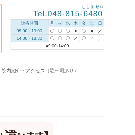
むし歯ゼロ
Tel.048-815-
6480
診療時間
月
火
水
木
金
土
日
09:00 - 13:00
〇
〇
〇
●
〇
●
／
14:30 - 18:30
〇
〇
〇
／
〇
／
／
●9:00-14:00
院内紹介・アクセス（駐車場あり）