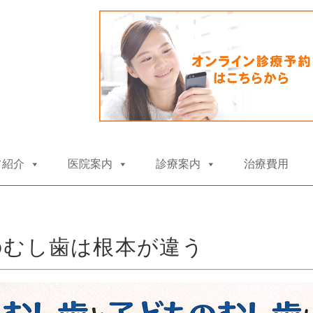
コ
フ紹介
医院案内
診療案内
治療費用
ン
テ
ン
ツ
へ
ス
のむし歯は根本が違う
キ
ッ
プ