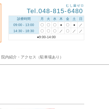
むし歯ゼロ
Tel.048-815-
6480
診療時間
月
火
水
木
金
土
日
09:00 - 13:00
〇
〇
〇
●
〇
●
／
14:30 - 18:30
〇
〇
〇
／
〇
／
／
●9:00-14:00
院内紹介・アクセス（駐車場あり）