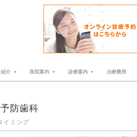
コ
フ紹介
医院案内
診療案内
治療費用
ン
テ
ン
ツ
へ
ス
る予防歯科
キ
ッ
プ
タイミング