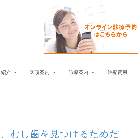
コ
フ紹介
医院案内
診療案内
治療費用
ン
テ
ン
ツ
へ
ス
キ
ッ
プ
は、むし歯を見つけるためだ