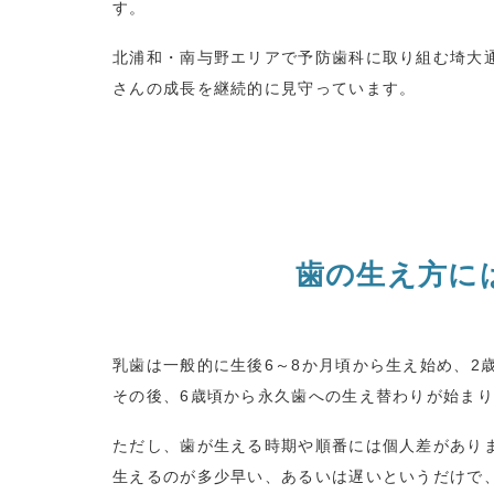
す。
北浦和・南与野エリアで予防歯科に取り組む埼大
さんの成長を継続的に見守っています。
歯の生え方に
乳歯は一般的に生後
6
～
8
か月頃から生え始め、
2
その後、
6
歳頃から永久歯への生え替わりが始まり
ただし、歯が生える時期や順番には個人差があり
生えるのが多少早い、あるいは遅いというだけで