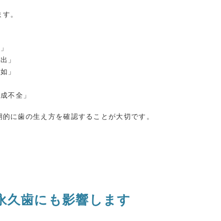
ます。
歯」
萌出」
欠如」
形成不全」
期的に歯の生え方を確認することが大切です。
永久歯にも影響します