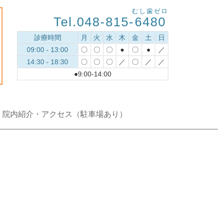
むし歯ゼロ
Tel.048-815-
6480
診療時間
月
火
水
木
金
土
日
09:00 - 13:00
〇
〇
〇
●
〇
●
／
14:30 - 18:30
〇
〇
〇
／
〇
／
／
●9:00-14:00
院内紹介・アクセス（駐車場あり）