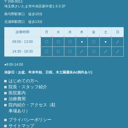
〒338-0011
埼玉県さいたま市中央区新中里1-3-3 2F
南与野駅東口 徒歩10分
北浦和駅西口 徒歩13分
診療時間
月
火
水
木
金
土
日
09:00 - 13:00
〇
〇
〇
●
〇
●
／
14:30 - 18:30
〇
〇
〇
／
〇
／
／
●9:00-14:00
休診日：お盆、年末年始、日祝、木土隔週休み(例外あり)
はじめての方へ
院長・スタッフ紹介
医院案内
治療費用
院内紹介・アクセス（駐
車場あり）
プライバシーポリシー
サイトマップ