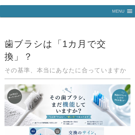
コ
MENU
ン
テ
ン
ツ
へ
歯ブラシは「1カ月で交
ス
キ
換」？
ッ
プ
その基準、本当にあなたに合っていますか