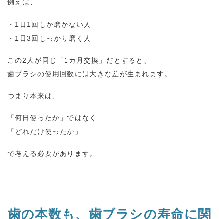
例えば、
・
1
日
1
回しか磨かない人
・
1
日
3
回しっかり磨く人
この
2
人が同じ「
1
カ月交換」だとすると、
歯ブラシの使用回数には大きな差が生まれます。
つまり本来は、
「何日使ったか」ではなく
「どれだけ使ったか」
で考える必要があります。
歯の本数も、歯ブラシの寿命に関