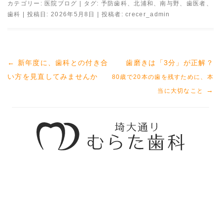
カテゴリー:
医院ブログ
| タグ:
予防歯科
、
北浦和
、
南与野
、
歯医者
、
歯科
| 投稿日:
2026年5月8日
|
投稿者:
crecer_admin
←
新年度に、歯科との付き合
歯磨きは「3分」が正解？
投
い方を見直してみませんか
80歳で20本の歯を残すために、本
稿
→
当に大切なこと
ナ
ビ
ゲ
ー
シ
ョ
ン