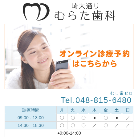
むし歯ゼロ
Tel.048-815-
6480
診療時間
月
火
水
木
金
土
日
09:00 - 13:00
〇
〇
〇
●
〇
●
／
14:30 - 18:30
〇
〇
〇
／
〇
／
／
●9:00-14:00