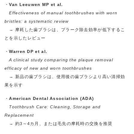
・
Van Leeuwen MP et al.
Effectiveness of manual toothbrushes with worn
bristles: a systematic review
→
摩耗した歯ブラシは、プラーク除去効率が低下するこ
とを示したレビュー
・
Warren DP et al.
A clinical study comparing the plaque removal
efficacy of new and worn toothbrushes
→
新品の歯ブラシは、使用後の歯ブラシより高い清掃効
果を示す
・
American Dental Association (ADA)
Toothbrush Care: Cleaning, Storage and
Replacement
→
約
3
～
4
カ月、または毛先の摩耗時の交換を推奨