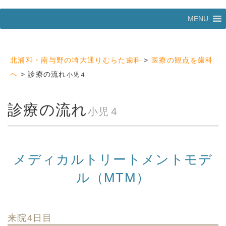
コ
MENU
ン
テ
ン
ツ
北浦和・南与野の埼大通りむらた歯科
>
医療の観点を歯科
へ
ス
へ
>
診療の流れ
小児４
キ
ッ
プ
診療の流れ
小児４
メディカルトリートメントモデ
ル（MTM）
来院4日目