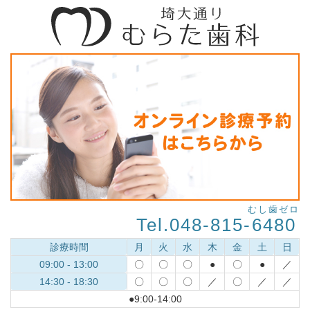
むし歯ゼロ
Tel.048-815-
6480
診療時間
月
火
水
木
金
土
日
09:00 - 13:00
〇
〇
〇
●
〇
●
／
14:30 - 18:30
〇
〇
〇
／
〇
／
／
●9:00-14:00