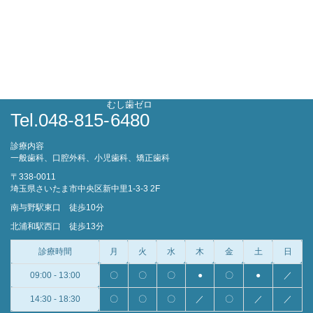
むし歯ゼロ
Tel.048-815-
6480
診療内容
一般歯科、口腔外科、小児歯科、矯正歯科
〒338-0011
埼玉県さいたま市中央区新中里1-3-3 2F
南与野駅東口 徒歩10分
北浦和駅西口 徒歩13分
診療時間
月
火
水
木
金
土
日
09:00 - 13:00
〇
〇
〇
●
〇
●
／
14:30 - 18:30
〇
〇
〇
／
〇
／
／