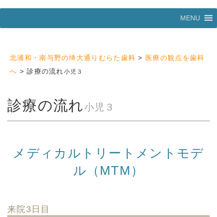
コ
MENU
ン
テ
ン
ツ
北浦和・南与野の埼大通りむらた歯科
>
医療の観点を歯科
へ
ス
へ
>
診療の流れ
小児３
キ
ッ
プ
診療の流れ
小児３
メディカルトリートメントモデ
ル（MTM）
来院3日目