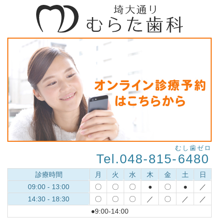
むし歯ゼロ
Tel.048-815-
6480
診療時間
月
火
水
木
金
土
日
09:00 - 13:00
〇
〇
〇
●
〇
●
／
14:30 - 18:30
〇
〇
〇
／
〇
／
／
●9:00-14:00