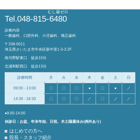
むし歯ゼロ
Tel.048-815-
6480
診療内容
一般歯科、口腔外科、小児歯科、矯正歯科
〒338-0011
埼玉県さいたま市中央区新中里1-3-3 2F
南与野駅東口 徒歩10分
北浦和駅西口 徒歩13分
診療時間
月
火
水
木
金
土
日
09:00 - 13:00
〇
〇
〇
●
〇
●
／
14:30 - 18:30
〇
〇
〇
／
〇
／
／
●9:00-14:00
休診日：お盆、年末年始、日祝、木土隔週休み(例外あり)
はじめての方へ
院長・スタッフ紹介