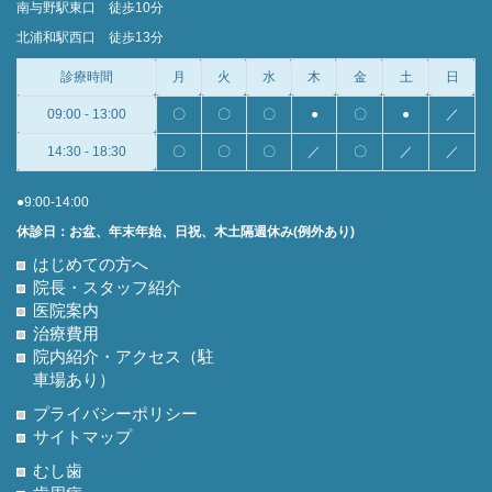
南与野駅東口 徒歩10分
北浦和駅西口 徒歩13分
診療時間
月
火
水
木
金
土
日
09:00 - 13:00
〇
〇
〇
●
〇
●
／
14:30 - 18:30
〇
〇
〇
／
〇
／
／
●9:00-14:00
休診日：お盆、年末年始、日祝、木土隔週休み(例外あり)
はじめての方へ
院長・スタッフ紹介
医院案内
治療費用
院内紹介・アクセス（駐
車場あり）
プライバシーポリシー
サイトマップ
むし歯