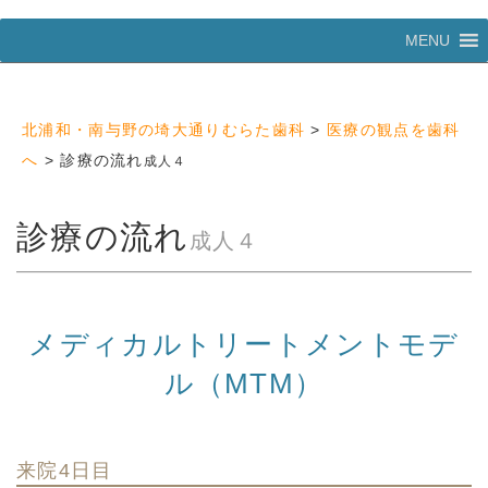
コ
MENU
ン
テ
ン
ツ
北浦和・南与野の埼大通りむらた歯科
>
医療の観点を歯科
へ
ス
へ
>
診療の流れ
成人４
キ
ッ
プ
診療の流れ
成人４
メディカルトリートメントモデ
ル（MTM）
来院4日目