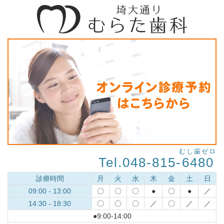
むし歯ゼロ
Tel.048-815-
6480
診療時間
月
火
水
木
金
土
日
09:00 - 13:00
〇
〇
〇
●
〇
●
／
14:30 - 18:30
〇
〇
〇
／
〇
／
／
●9:00-14:00