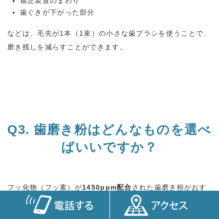
矯正装置のまわり
歯ぐきが下がった部分
などは、毛先が
1
本（
1
束）の小さな歯ブラシを使うことで、
磨き残しを減らすことができます。
Q3.
歯磨き粉はどんなものを選べ
ばいいですか？
フッ化物（フッ素）が
1450ppm
配合
された歯磨き粉がおす
すめです。