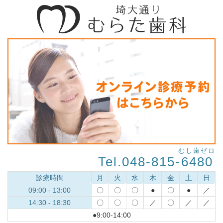
むし歯ゼロ
Tel.048-815-
6480
診療時間
月
火
水
木
金
土
日
09:00 - 13:00
〇
〇
〇
●
〇
●
／
14:30 - 18:30
〇
〇
〇
／
〇
／
／
●9:00-14:00