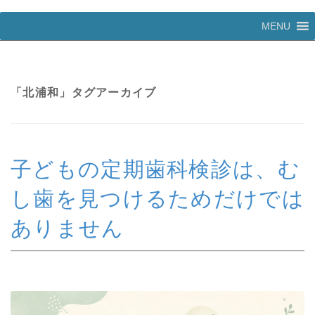
コ
MENU
ン
テ
ン
ツ
へ
「
北浦和
」タグアーカイブ
ス
キ
ッ
プ
子どもの定期歯科検診は、む
し歯を見つけるためだけでは
ありません