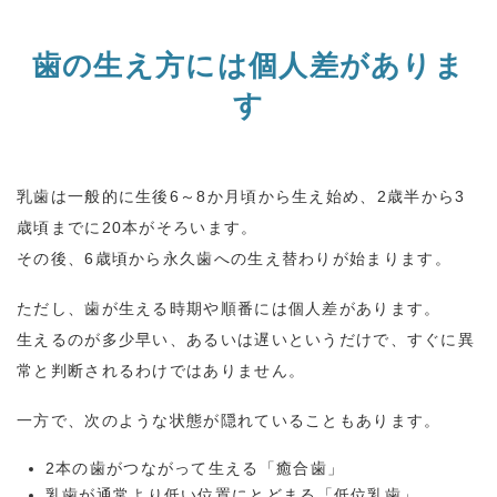
歯の生え方には個人差がありま
す
乳歯は一般的に生後
6
～
8
か月頃から生え始め、
2
歳半から
3
歳頃までに
20
本がそろいます。
その後、
6
歳頃から永久歯への生え替わりが始まります。
ただし、歯が生える時期や順番には個人差があります。
生えるのが多少早い、あるいは遅いというだけで、すぐに異
常と判断されるわけではありません。
一方で、次のような状態が隠れていることもあります。
2本の歯がつながって生える「癒合歯」
乳歯が通常より低い位置にとどまる「低位乳歯」