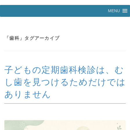
コ
MENU
ン
テ
ン
ツ
へ
「
歯科
」タグアーカイブ
ス
キ
ッ
プ
子どもの定期歯科検診は、む
し歯を見つけるためだけでは
ありません