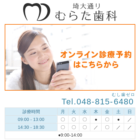
むし歯ゼロ
Tel.048-815-
6480
診療時間
月
火
水
木
金
土
日
09:00 - 13:00
〇
〇
〇
●
〇
●
／
14:30 - 18:30
〇
〇
〇
／
〇
／
／
●9:00-14:00