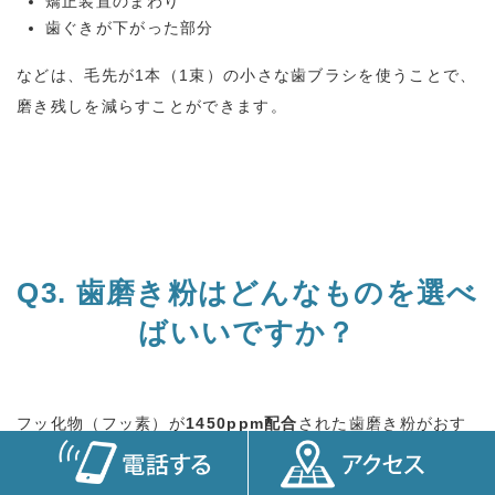
矯正装置のまわり
歯ぐきが下がった部分
などは、毛先が
1
本（
1
束）の小さな歯ブラシを使うことで、
磨き残しを減らすことができます。
Q3.
歯磨き粉はどんなものを選べ
ばいいですか？
フッ化物（フッ素）が
1450ppm
配合
された歯磨き粉がおす
すめです。