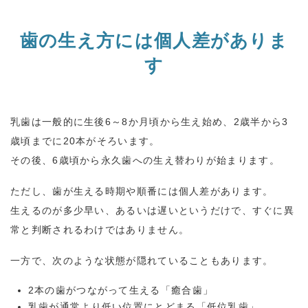
歯の生え方には個人差がありま
す
乳歯は一般的に生後
6
～
8
か月頃から生え始め、
2
歳半から
3
歳頃までに
20
本がそろいます。
その後、
6
歳頃から永久歯への生え替わりが始まります。
ただし、歯が生える時期や順番には個人差があります。
生えるのが多少早い、あるいは遅いというだけで、すぐに異
常と判断されるわけではありません。
一方で、次のような状態が隠れていることもあります。
2本の歯がつながって生える「癒合歯」
乳歯が通常より低い位置にとどまる「低位乳歯」