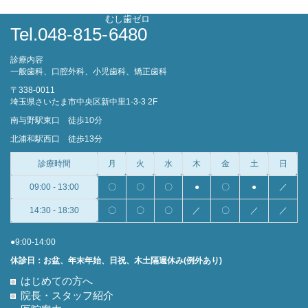
むし歯ゼロ
Tel.048-815-
6480
診療内容
一般歯科、口腔外科、小児歯科、矯正歯科
〒338-0011
埼玉県さいたま市中央区新中里1-3-3 2F
南与野駅東口 徒歩10分
北浦和駅西口 徒歩13分
診療時間
月
火
水
木
金
土
日
09:00 - 13:00
〇
〇
〇
●
〇
●
／
14:30 - 18:30
〇
〇
〇
／
〇
／
／
●9:00-14:00
休診日：お盆、年末年始、日祝、木土隔週休み(例外あり)
はじめての方へ
院長・スタッフ紹介