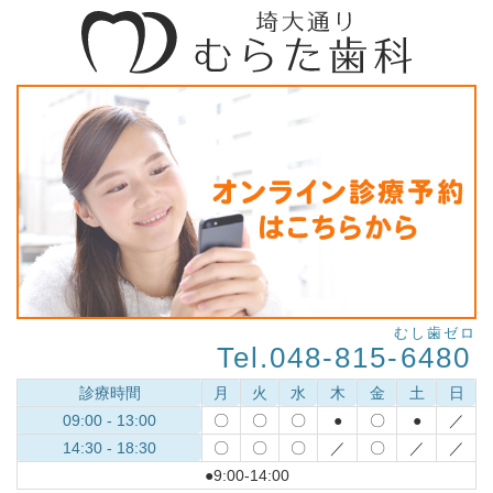
むし歯ゼロ
Tel.048-815-
6480
診療時間
月
火
水
木
金
土
日
09:00 - 13:00
〇
〇
〇
●
〇
●
／
14:30 - 18:30
〇
〇
〇
／
〇
／
／
●9:00-14:00