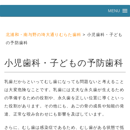
コ
MENU
ン
テ
ン
ツ
北浦和・南与野の埼大通りむらた歯科
>
小児歯科・子ども
へ
ス
の予防歯科
キ
ッ
プ
小児歯科・子どもの予防歯科
乳歯だからといってむし歯になっても問題ないと考えること
は大変危険なことです。乳歯には丈夫な永久歯が生えるため
の準備するための役割や、永久歯を正しい位置に導くといっ
た役割があります。その他にも、あごの骨の成長や知能の発
達、正常な咬み合わせにも影響を及ぼしています。
さらに、むし歯は感染症であるため、むし歯がある状態で抵