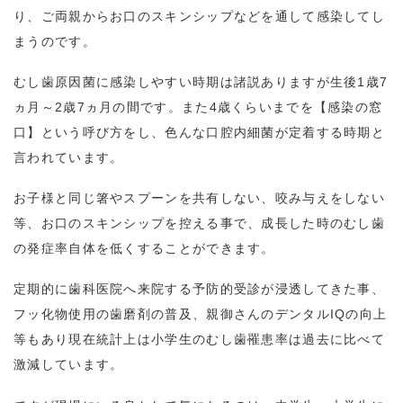
り、ご両親からお口のスキンシップなどを通して感染してし
まうのです。
むし歯原因菌に感染しやすい時期は諸説ありますが生後1歳7
ヵ月～2歳7ヵ月の間です。また4歳くらいまでを【感染の窓
口】という呼び方をし、色んな口腔内細菌が定着する時期と
言われています。
お子様と同じ箸やスプーンを共有しない、咬み与えをしない
等、お口のスキンシップを控える事で、成長した時のむし歯
の発症率自体を低くすることができます。
定期的に歯科医院へ来院する予防的受診が浸透してきた事、
フッ化物使用の歯磨剤の普及、親御さんのデンタルIQの向上
等もあり現在統計上は小学生のむし歯罹患率は過去に比べて
激減しています。