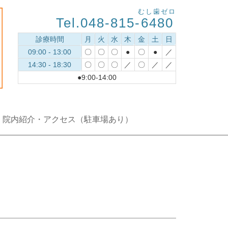
むし歯ゼロ
Tel.048-815-
6480
診療時間
月
火
水
木
金
土
日
09:00 - 13:00
〇
〇
〇
●
〇
●
／
14:30 - 18:30
〇
〇
〇
／
〇
／
／
●9:00-14:00
院内紹介・アクセス（駐車場あり）