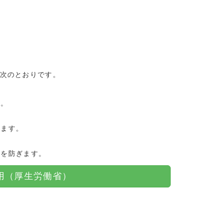
次のとおりです。
す。
います。
歯を防ぎます。
用（厚生労働省）