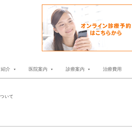
コ
フ紹介
医院案内
診療案内
治療費用
ン
テ
ン
ツ
へ
について
ス
キ
ッ
プ