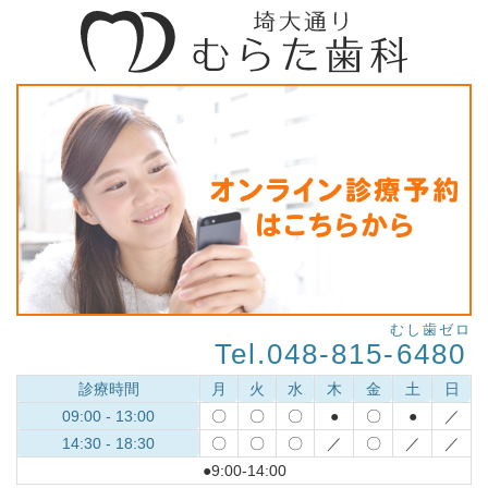
むし歯ゼロ
Tel.048-815-
6480
診療時間
月
火
水
木
金
土
日
09:00 - 13:00
〇
〇
〇
●
〇
●
／
14:30 - 18:30
〇
〇
〇
／
〇
／
／
●9:00-14:00