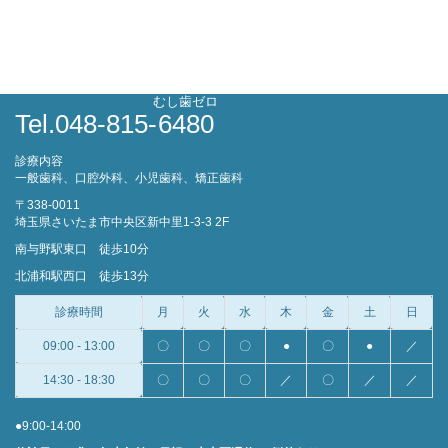
むし歯ゼロ
Tel.048-815-
6480
診療内容
一般歯科、口腔外科、小児歯科、矯正歯科
〒338-0011
埼玉県さいたま市中央区新中里1-3-3 2F
南与野駅東口 徒歩10分
北浦和駅西口 徒歩13分
診療時間
月
火
水
木
金
土
日
09:00 - 13:00
〇
〇
〇
●
〇
●
／
14:30 - 18:30
〇
〇
〇
／
〇
／
／
●9:00-14:00