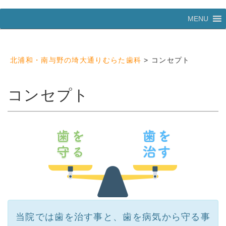
コ
MENU
ン
テ
ン
ツ
北浦和・南与野の埼大通りむらた歯科
>
コンセプト
へ
ス
キ
コンセプト
ッ
プ
当院では歯を治す事と、歯を病気から守る事