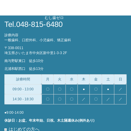
むし歯ゼロ
Tel.048-815-
6480
診療内容
一般歯科、口腔外科、小児歯科、矯正歯科
〒338-0011
埼玉県さいたま市中央区新中里1-3-3 2F
南与野駅東口 徒歩10分
北浦和駅西口 徒歩13分
診療時間
月
火
水
木
金
土
日
09:00 - 13:00
〇
〇
〇
●
〇
●
／
14:30 - 18:30
〇
〇
〇
／
〇
／
／
●9:00-14:00
休診日：お盆、年末年始、日祝、木土隔週休み(例外あり)
はじめての方へ