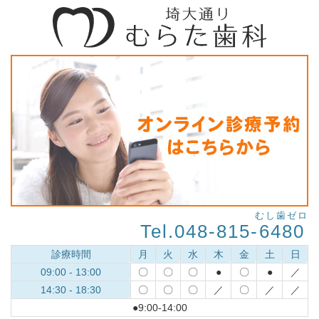
むし歯ゼロ
Tel.048-815-
6480
診療時間
月
火
水
木
金
土
日
09:00 - 13:00
〇
〇
〇
●
〇
●
／
14:30 - 18:30
〇
〇
〇
／
〇
／
／
●9:00-14:00