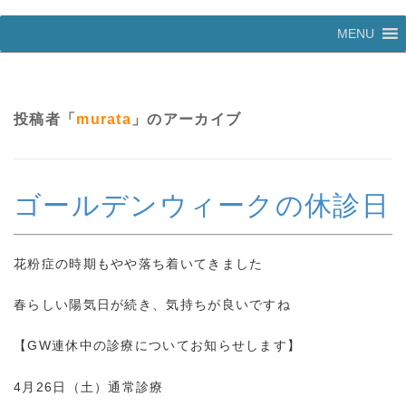
コ
MENU
ン
テ
ン
ツ
へ
投稿者「
murata
」のアーカイブ
ス
キ
ッ
プ
ゴールデンウィークの休診日
花粉症の時期もやや落ち着いてきました
春らしい陽気日が続き、気持ちが良いですね
【GW連休中の診療についてお知らせします】
4月26日（土）通常診療