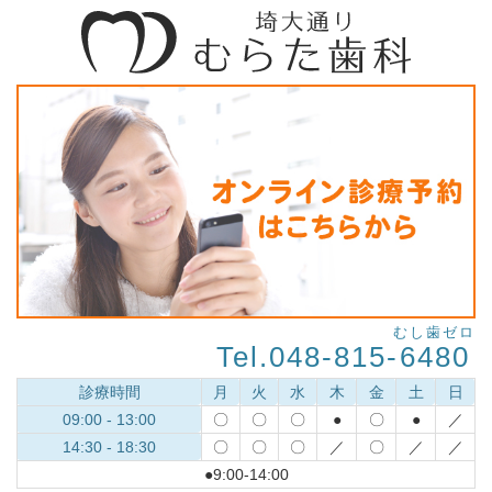
むし歯ゼロ
Tel.048-815-
6480
診療時間
月
火
水
木
金
土
日
09:00 - 13:00
〇
〇
〇
●
〇
●
／
14:30 - 18:30
〇
〇
〇
／
〇
／
／
●9:00-14:00