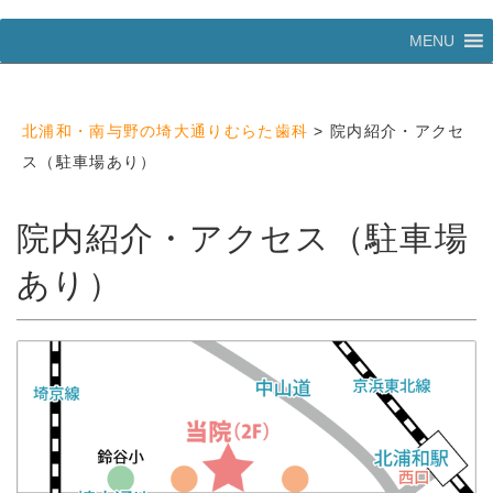
コ
MENU
ン
テ
ン
ツ
北浦和・南与野の埼大通りむらた歯科
>
院内紹介・アクセ
へ
ス
ス（駐車場あり）
キ
ッ
プ
院内紹介・アクセス（駐車場
あり）