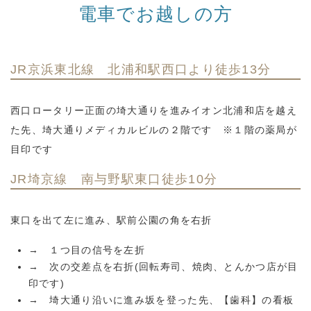
電車でお越しの方
JR京浜東北線 北浦和駅西口より徒歩13分
西口ロータリー正面の埼大通りを進みイオン北浦和店を越え
た先、埼大通りメディカルビルの２階です ※１階の薬局が
目印です
JR埼京線 南与野駅東口徒歩10分
東口を出て左に進み、駅前公園の角を右折
→ １つ目の信号を左折
→ 次の交差点を右折(回転寿司、焼肉、とんかつ店が目
印です)
→ 埼大通り沿いに進み坂を登った先、【歯科】の看板