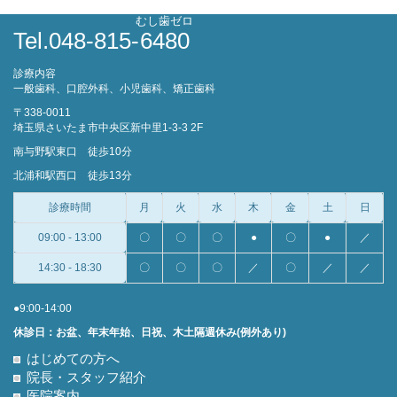
むし歯ゼロ
Tel.048-815-
6480
診療内容
一般歯科、口腔外科、小児歯科、矯正歯科
〒338-0011
埼玉県さいたま市中央区新中里1-3-3 2F
南与野駅東口 徒歩10分
北浦和駅西口 徒歩13分
診療時間
月
火
水
木
金
土
日
09:00 - 13:00
〇
〇
〇
●
〇
●
／
14:30 - 18:30
〇
〇
〇
／
〇
／
／
●9:00-14:00
休診日：お盆、年末年始、日祝、木土隔週休み(例外あり)
はじめての方へ
院長・スタッフ紹介
医院案内